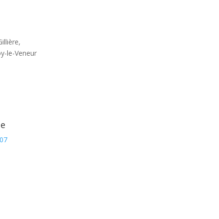
illière,
y-le-Veneur
ne
 07